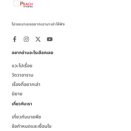
ไปเจอมาเลยอยากเอามาเล่าให้ฟัง
อยากอ่านอะไรเลือกเลย
แวะไปเรื่อย
วัดวาอาราม
เรื่องที่อยากเล่า
นิยาย
เกี่ยวกับเรา
เกี่ยวกับนายพีช
ข้อกำหนดและเงื่อนไข