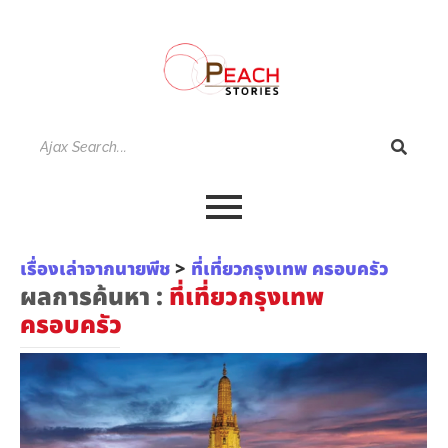
เรื่องเล่าจากนายพีช
>
ที่เที่ยวกรุงเทพ ครอบครัว
ผลการค้นหา :
ที่เที่ยวกรุงเทพ
ครอบครัว