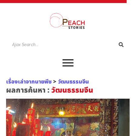
เรื่องเล่าจากนายพีช
>
วัฒนธรรมจีน
ผลการค้นหา :
วัฒนธรรมจีน