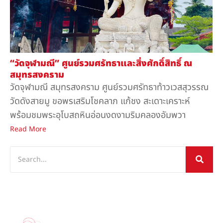
“วัดจุฬามณี” ศูนย์รวมศรัทธาและสิ่งศักดิ์สิทธิ์ ณ
สมุทรสงคราม
วัดจุฬามณี สมุทรสงคราม ศูนย์รวมศรัทธาท้าวเวสสุวรรณ
วัดดังสายมู ขอพรเสริมโชคลาภ แก้ชง สะเดาะเคราะห์
พร้อมชมพระอุโบสถหินอ่อนงดงามริมคลองอัมพวา
Read More