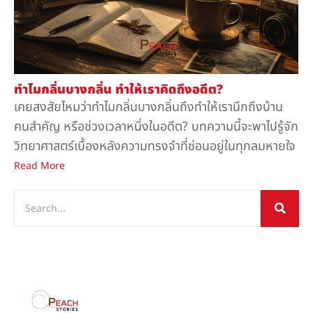
ทำไมกลิ่นบางกลิ่น ทำให้เราคิดถึงอดีต?
เคยสงสัยไหมว่าทำไมกลิ่นบางกลิ่นถึงทำให้เรานึกถึงบ้าน
คนสำคัญ หรือช่วงเวลาหนึ่งในอดีต? บทความนี้จะพาไปรู้จัก
วิทยาศาสตร์เบื้องหลังความทรงจำที่ซ่อนอยู่ในทุกลมหายใจ
Read More