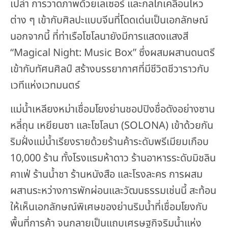
เปล่า การวาดภาพด้วยเลเซอร์ และกลไกเคลื่อนไหว
ต่าง ๆ เข้ากับศิลปะแบบจีนที่โดดเด่นเป็นเอกลักษณ์
นอกจากนี้ ที่ท่าเรือโซโลนายังมีการแสดงแสงสี
“Magical Night: Music Box” ซึ่งผสมผสานดนตรี
เข้ากับทัศนศิลป์ สร้างบรรยากาศที่มีชีวิตชีวาราวกับ
เวทีแห่งเวทมนตร์
แม่น้ำเหลียงหม่าเชื่อมโยงย่านชอปปิงชื่อดังอย่างซาน
หลี่ถุน เหยียนซา และโซโลนา (SOLONA) เข้าด้วยกัน
ริมฝั่งแม่น้ำเรียงรายด้วยร้านค้าระดับพรีเมียมเกือบ
10,000 ร้าน ทั้งโรงแรมห้าดาว ร้านอาหารระดับมิชลิน
คาเฟ่ ร้านน้ำชา ร้านหนังสือ และโรงละคร การผสม
ผสานระหว่างการพักผ่อนและวัฒนธรรมเช่นนี้ สะท้อน
ให้เห็นเอกลักษณ์พิเศษของย่านริมน้ำที่เชื่อมโยงกับ
พื้นที่การค้า จนกลายเป็นแถบเศรษฐกิจริมน้ำแห่ง